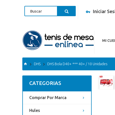
Iniciar Se
MI CU
DHS
DHS Bola D40+ *** 40+ / 10 Unidades
CATEGORIAS
Comprar Por Marca
Hules