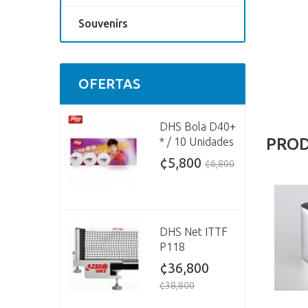
Souvenirs
OFERTAS
DHS Bola D40+
PROD
* / 10 Unidades
¢5,800
¢6,800
DHS Net ITTF
P118
¢36,800
¢38,800