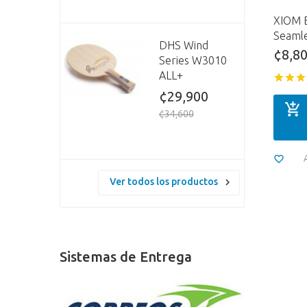
XIOM B
Seamle
DHS Wind
¢8,8
Series W3010
ALL+
¢29,900
¢34,600
Ver todos los productos
Sistemas de Entrega