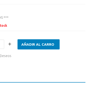
HS ***
Stock
AÑADIR AL CARRO
e Deseos
d