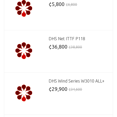
¢5,800
¢6,800
DHS Net ITTF P118
¢36,800
¢38,800
DHS Wind Series W3010 ALL+
¢29,900
¢34,600