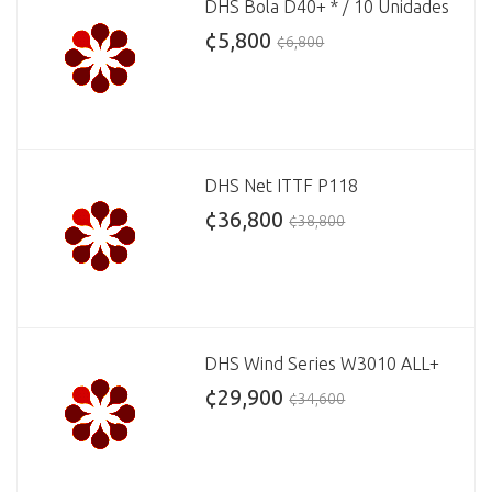
DHS Bola D40+ * / 10 Unidades
¢5,800
¢6,800
DHS Net ITTF P118
¢36,800
¢38,800
DHS Wind Series W3010 ALL+
¢29,900
¢34,600