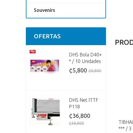
Souvenirs
OFERTAS
PROD
DHS Bola D40+
* / 10 Unidades
¢5,800
¢6,800
DHS Net ITTF
P118
¢36,800
TIBHA
¢38,800
*** / 