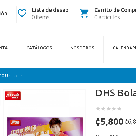
Lista de deseo
Carrito de Comp
sión
0 items
0 artículos
ENTA
CATÁLOGOS
NOSOTROS
CALENDAR
 10 Unidades
DHS Bola
¢5,800
¢6,