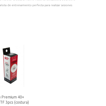
pelota de entrenamiento perfecta para realizar sesiones
u Premium 40+
TTF 3pcs (costura)