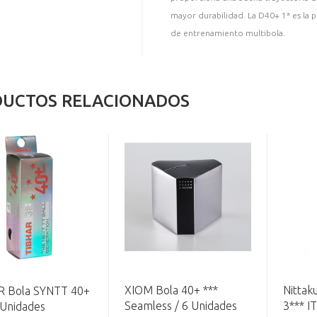
mayor durabilidad. La D40+ 1* es la 
de entrenamiento multibola.
UCTOS RELACIONADOS
XIOM Bola 40+ ***
Nittak
R Bola SYNTT 40+
Seamless / 6 Unidades
3*** I
3 Unidades