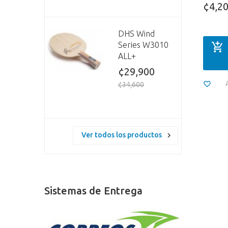
¢4,2
DHS Wind
Series W3010
ALL+
¢29,900
¢34,600
Ver todos los productos
Sistemas de Entrega