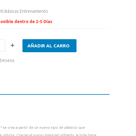
HS Básicas Entrenamiento
onible dentro de 2-5 Días
AÑADIR AL CARRO
e Deseos
d
* se crea a partir de un nuevo tipo de plástico que
de rebote.
Gracias al nuevo material utilizado, la bola tiene