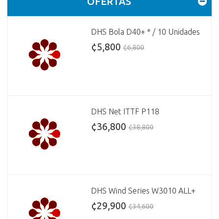
OFERTAS
DHS Bola D40+ * / 10 Unidades
¢5,800
¢6,800
DHS Net ITTF P118
¢36,800
¢38,800
DHS Wind Series W3010 ALL+
¢29,900
¢34,600