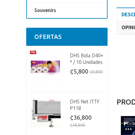
Souvenirs
DESC
OPINI
OFERTAS
DHS Bola D40+
* / 10 Unidades
¢5,800
¢6,800
PROD
DHS Net ITTF
P118
¢36,800
¢38,800