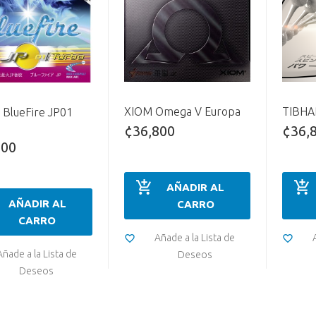
XIOM Omega V Europa
TIBHAR
BlueFire JP01
¢36,800
¢36,
800
AÑADIR AL
AÑADIR AL
CARRO
CARRO
Añade a la Lista de
Añade a la Lista de
Deseos
Deseos