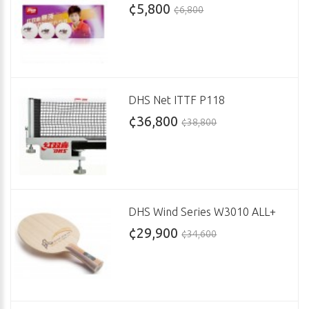
¢5,800
¢6,800
DHS Net ITTF P118
¢36,800
¢38,800
DHS Wind Series W3010 ALL+
¢29,900
¢34,600