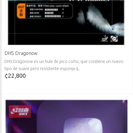
DHS Dragonow
DHS Dragonow es un hule de pico corto, que contiene un nuevo
tipo de suave pero resistente esponja q..
¢22,800