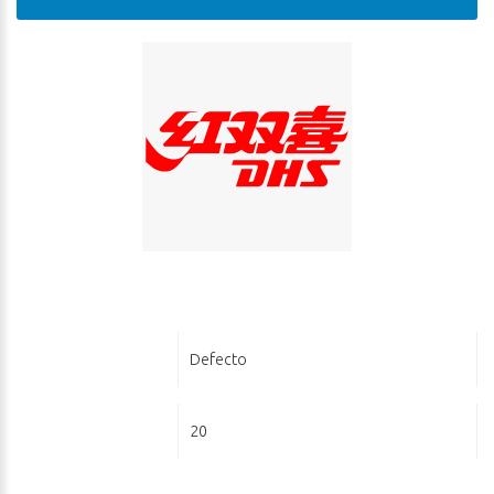
Ordenar Por:
Defecto
Ver:
20