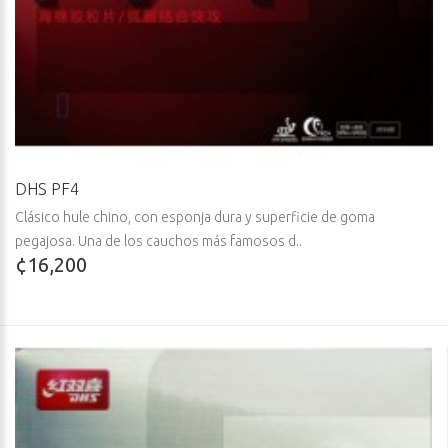
DHS PF4
Clásico hule chino, con esponja dura y superficie de goma
pegajosa. Una de los cauchos más famosos d..
¢16,200