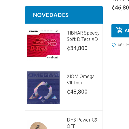
¢46,8
NOVEDADES
A
TIBHAR Speedy
Soft D.Tecs XD
Añade 
¢34,800
XIOM Omega
VII Tour
¢48,800
DHS Power G9
OFF