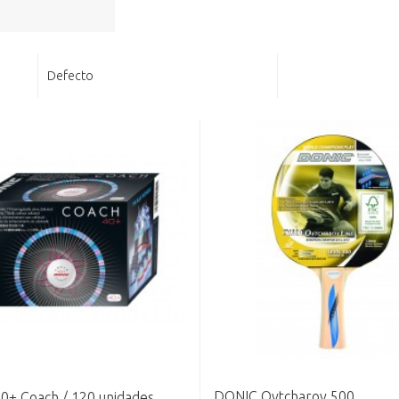
Defecto
DONIC Ovtcharov 500
0+ Coach / 120 unidades