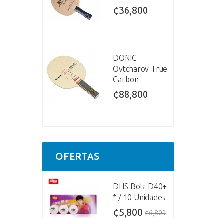
¢36,800
DONIC
Ovtcharov True
Carbon
¢88,800
OFERTAS
DHS Bola D40+
* / 10 Unidades
¢5,800
¢6,800