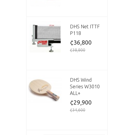
DHS Net ITTF
P118
¢36,800
¢38,800
DHS Wind
Series W3010
ALL+
¢29,900
¢34,600