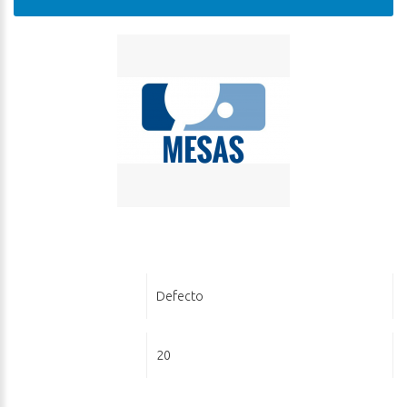
Ordenar Por:
Defecto
Ver:
20