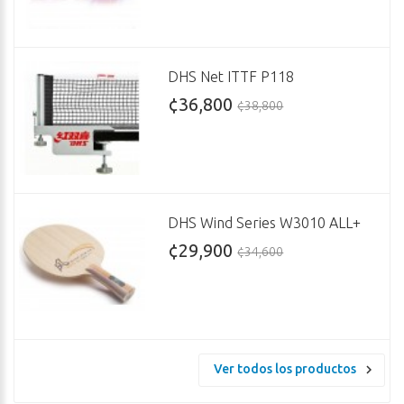
DHS Net ITTF P118
¢36,800
¢38,800
DHS Wind Series W3010 ALL+
¢29,900
¢34,600
Ver todos los productos